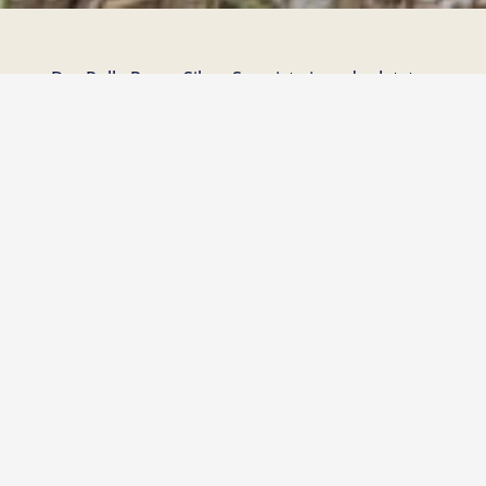
Der Rolls-Royce Silver Spur ist einer der letzten
klassischen Rolls Royce. Sein unvergleichbares
Fahrwerk vermittelt ein erhabenes Gefühl des
Gleitens. Das Fahren mit dieser Limousine mit
ihrem 8 Zylinder Motor mit 6,75 Liter Hubraum
und 550Nm in Verbindung mit dem kaum
spürbaren Automatikgetriebe und dem
Hydraulikfahrwerk begeistern auch heute
noch. Innen werden Sie von großzügigen
Lederpolstern in Empfang genommen und die
Füße ruhen auf dicken Teppichpolstern. Der
Silver Spur war seinerzeit eines der teuersten
Automobile, dessen Neupreis auf dem Niveau
einer mittelgroßen Eigentumswohnung lag.